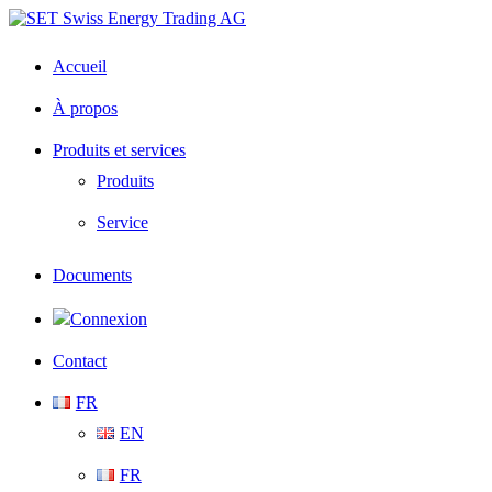
Skip
to
content
Accueil
À propos
Produits et services
Produits
Service
Documents
Connexion
Contact
FR
EN
FR