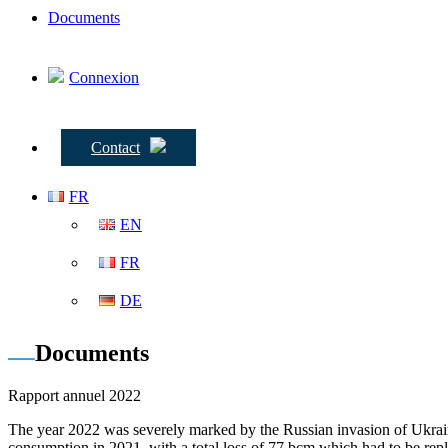
Documents
Connexion
Contact
FR
EN
FR
DE
Documents
Rapport annuel 2022
The year 2022 was severely marked by the Russian invasion of Ukrai
consumption in 2021, with a total loss of 77 bcm which had to be repl