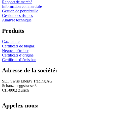
Rapport de marché
Information commerciale
Gestion de portefeuille
Gestion des risques
Analyse technique
Produits
Gaz naturel
Certificats de biogaz
Négoce pétrolier
Certificats d’origine
Certificats d’émission
Adresse de la société:
SET Swiss Energy Trading AG
Schanzeneggstrasse 3
CH-8002 Zürich
Appelez-nous: