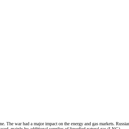
ne. The war had a major impact on the energy and gas markets. Russia
aced, mainly by additional supplies of liquefied natural gas (LNG).